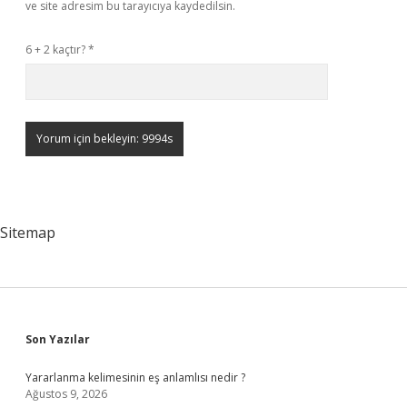
ve site adresim bu tarayıcıya kaydedilsin.
6 + 2 kaçtır?
*
Sitemap
Sidebar
Son Yazılar
Yararlanma kelimesinin eş anlamlısı nedir ?
Ağustos 9, 2026