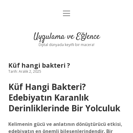
menüyü
Anasayfa
aç
Gizlilik Politikası
Uygulama ve Eğlence
Yasal Uyarı
Dijital dünyada keyifli bir macera!
Hakkımızda
Küf hangi bakteri ?
Tarih: Aralık 2, 2025
Küf Hangi Bakteri?
Edebiyatın Karanlık
Derinliklerinde Bir Yolculuk
Kelimenin gücü ve anlatının dönüştürücü etkisi,
edebiyatın en önemli bileşenlerindendir. Bir